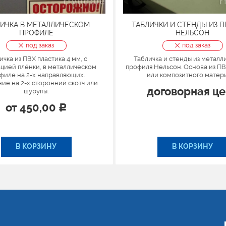
ЛИЧКА В МЕТАЛЛИЧЕСКОМ
ТАБЛИЧКИ И СТЕНДЫ ИЗ 
ПРОФИЛЕ
НЕЛЬСОН
под заказ
под заказ
ичка из ПВХ пластика 4 мм, с
Табличка и стенды из металл
цией плёнки, в металлическом
профиля Нельсон. Основа из ПВ
филе на 2-х направляющих.
или композитного матер
ие на 2-х сторонний скотч или
договорная ц
шурупы.
от
450,00
Р
В КОРЗИНУ
В КОРЗИНУ