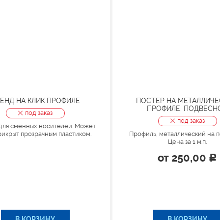
ЕНД НА КЛИК ПРОФИЛЕ
ПОСТЕР НА МЕТАЛЛИЧ
ПРОФИЛЕ, ПОДВЕСН
под заказ
под заказ
для сменных носителей. Может
рикрыт прозрачным пластиком.
Профиль, металлический на п
Цена за 1 м.п.
от
250,00
Р
В КОРЗИНУ
В КОРЗИНУ