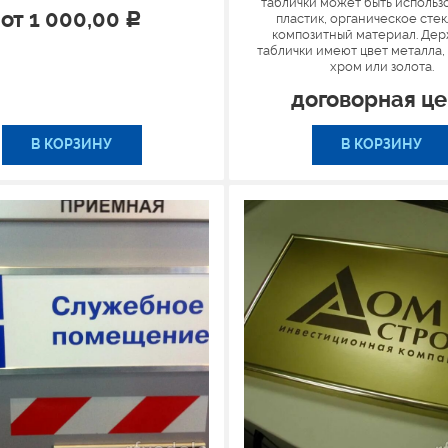
таблички может быть использ
от
1 000,00
пластик, органическое стек
Р
композитный материал. Де
таблички имеют цвет металла,
хром или золота.
договорная ц
В КОРЗИНУ
В КОРЗИНУ