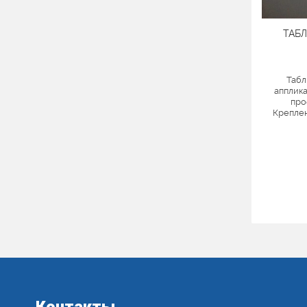
ТАБ
Табл
апплика
про
Креплен