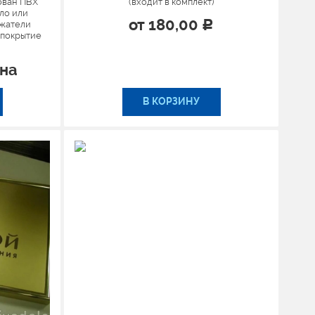
ован ПВХ
(входит в комплект)
ло или
от
180,00
ржатели
Р
 покрытие
ена
В КОРЗИНУ